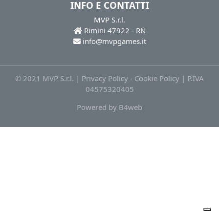
INFO E CONTATTI
MVP S.r.l.
Rimini 47922 - RN
info@mvpgames.it
© 2021 MVP S.r.l. |
Privacy Policy
-
Cookie Policy
| P.IVA
04575320405
Powered by
B4web