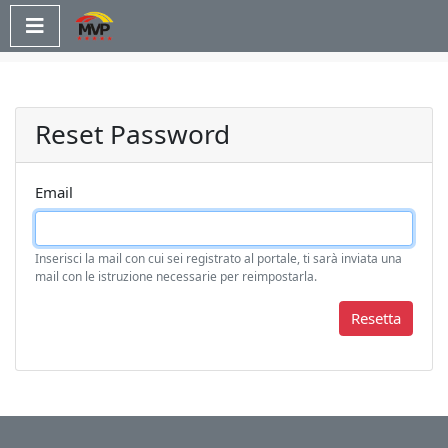
×
Home
Chi
siamo
Reset Password
Contatti
Email
Login
Inserisci la mail con cui sei registrato al portale, ti sarà inviata una
mail con le istruzione necessarie per reimpostarla.
Resetta