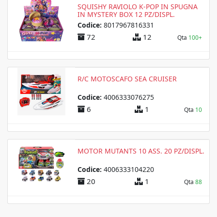
SQUISHY RAVIOLO K-POP IN SPUGNA
IN MYSTERY BOX 12 PZ/DISPL.
Codice:
8017967816331
72
12
Qta
100+
R/C MOTOSCAFO SEA CRUISER
Codice:
4006333076275
6
1
Qta
10
MOTOR MUTANTS 10 ASS. 20 PZ/DISPL.
Codice:
4006333104220
20
1
Qta
88