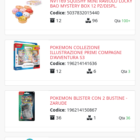
NV1169 SQUISHY MINI RAVIOLO LUCKY
BAO MYSTERY BOX 12 PZ/DISPL.
Codice:
5037832015440
12
96
Qta
100+
POKEMON COLLEZIONE
ILLUSTRAZIONE PRIMI COMPAGNI
D'AVVENTURA S3
Codice:
196214141636
12
6
Qta
3
POKEMON BLISTER CON 2 BUSTINE -
ZARUDE
Codice:
196214150867
36
1
Qta
36