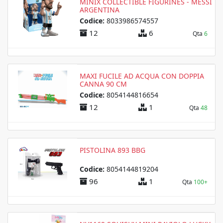
MINIX COLLECTIBLE FIGURINES - MESSI
ARGENTINA
Codice:
8033986574557
12
6
Qta
6
MAXI FUCILE AD ACQUA CON DOPPIA
CANNA 90 CM
Codice:
8054144816654
12
1
Qta
48
PISTOLINA 893 BBG
Codice:
8054144819204
96
1
Qta
100+